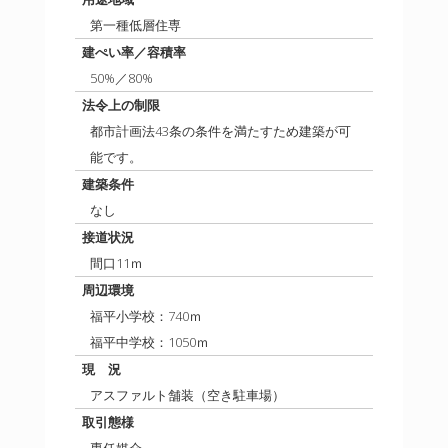
第一種低層住専
建ぺい率／容積率
50%／80%
法令上の制限
都市計画法43条の条件を満たすため建築が可
能です。
建築条件
なし
接道状況
間口11ｍ
周辺環境
福平小学校：740ｍ
福平中学校：1050ｍ
現 況
アスファルト舗装（空き駐車場）
取引態様
専任媒介