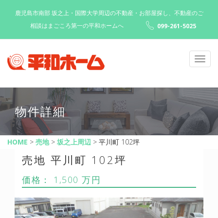
鹿児島市南部 坂之上・国際大学周辺の不動産・お部屋探し、不動産のご
相談はまごころ第一の平和ホームへ
099-261-5025
Toggl
navig
物件詳細
HOME
>
売地
>
坂之上周辺
>
平川町 102坪
売地 平川町 102坪
価格： 1,500 万円