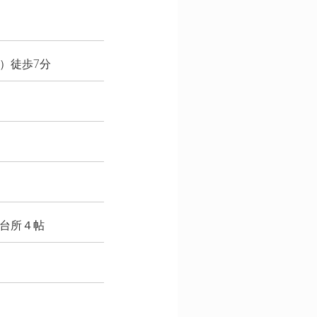
線）徒歩7分
、台所４帖