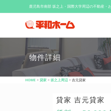
鹿児島市南部 坂之上・国際大学周辺の不動産・
物件詳細
HOME
>
貸家
>
坂之上周辺
>
吉元貸家
貸家 吉元貸家