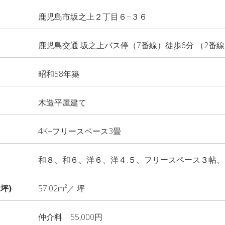
鹿児島市坂之上２丁目６−３６
鹿児島交通 坂之上バス停（7番線）徒歩6分 （2番
昭和58年築
木造平屋建て
4K+フリースペース3畳
和８、和６、洋６、洋４.５、フリースペース３帖
坪)
57.02m²／ 坪
仲介料 55,000円