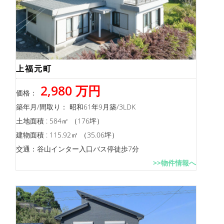
上福元町
2,980 万円
価格：
築年月/間取り： 昭和61年9月築/3LDK
土地面積 : 584㎡ （176坪）
建物面積 : 115.92㎡ （35.06坪）
交通：谷山インター入口バス停徒歩7分
>>物件情報へ