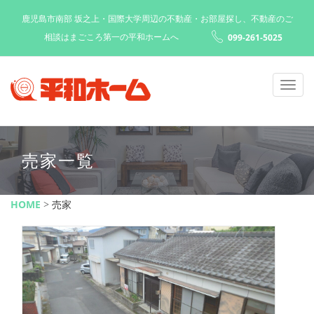
鹿児島市南部 坂之上・国際大学周辺の不動産・お部屋探し、不動産のご
相談はまごころ第一の平和ホームへ
099-261-5025
Toggl
naviga
売家一覧
HOME
>
売家